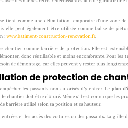
s avec des bandes rétro-réfléchissantes afin de garantir une me
i se tient comme une délimitation temporaire d’une zone de tr
is elle peut également être utilisée comme balise de piéto
en :
www.batiment-construction-renovation.fr
.
 de chantier comme barrière de protection. Elle est extensi
démonter, donc réutilisable et moins encombrante. Pour les tra
 besoin de démontage, car elles peuvent y rester plus longtemp
llation de protection de chant
d’empêcher les passants non autorisés d’y entrer. Le
plan d’
e, le chantier doit être clôturé. Même s’il est connu que les
 barrière utilisé selon sa position et sa hauteur.
entrées et les accès des voitures ou des passants. La grille