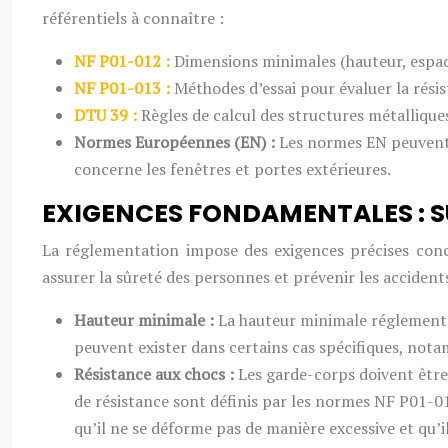
référentiels à connaître :
NF P01-012 :
Dimensions minimales (hauteur, espac
NF P01-013 :
Méthodes d’essai pour évaluer la résis
DTU 39 :
Règles de calcul des structures métallique
Normes Européennes (EN) :
Les normes EN peuvent 
concerne les fenêtres et portes extérieures.
EXIGENCES FONDAMENTALES : S
La réglementation impose des exigences précises conce
assurer la sûreté des personnes et prévenir les acciden
Hauteur minimale :
La hauteur minimale réglementai
peuvent exister dans certains cas spécifiques, not
Résistance aux chocs :
Les garde-corps doivent être
de résistance sont définis par les normes NF P01-012
qu’il ne se déforme pas de manière excessive et qu’i