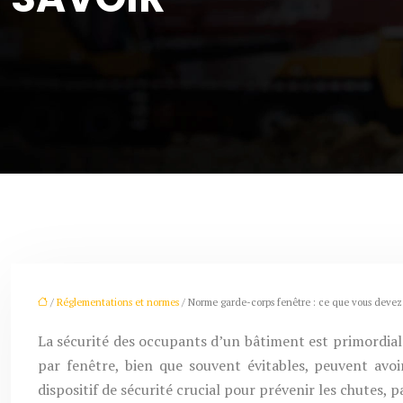
/
Réglementations et normes
/ Norme garde-corps fenêtre : ce que vous devez 
La sécurité des occupants d’un bâtiment est primordiale,
par fenêtre, bien que souvent évitables, peuvent avo
dispositif de sécurité crucial pour prévenir les chutes, 