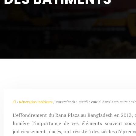
/
Rénovation intérieure
/ Murs refends : leur rôle crucial dans la structure des
L’effondrement du Rana Plaza au Bangladesh en 2013, c
lumière l’importance de ces éléments souvent sous
judicieusement placés, ont résisté à des siècles d’épreu