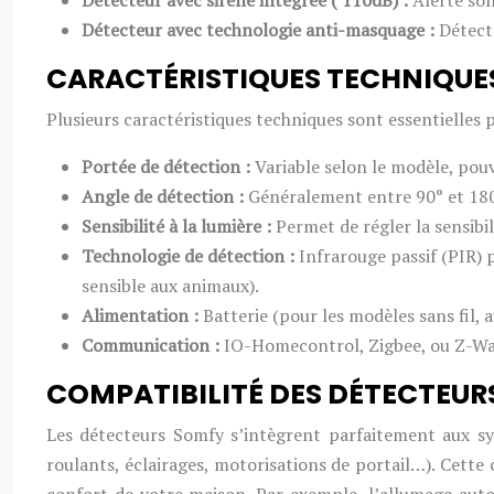
Détecteur avec sirène intégrée ( 110dB) :
Alerte son
Détecteur avec technologie anti-masquage :
Détect
CARACTÉRISTIQUES TECHNIQUES 
Plusieurs caractéristiques techniques sont essentielles p
Portée de détection :
Variable selon le modèle, pou
Angle de détection :
Généralement entre 90° et 180
Sensibilité à la lumière :
Permet de régler la sensibi
Technologie de détection :
Infrarouge passif (PIR) 
sensible aux animaux).
Alimentation :
Batterie (pour les modèles sans fil,
Communication :
IO-Homecontrol, Zigbee, ou Z-Wa
COMPATIBILITÉ DES DÉTECTEUR
Les détecteurs Somfy s’intègrent parfaitement aux 
roulants, éclairages, motorisations de portail…). Cette 