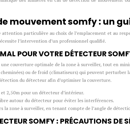
omatique des lumières en cas de détection de mouvement ou
 de mouvement somfy : un gu
t une attention particulière au choix de l’emplacement et au r
 nécessite l’intervention d’un professionnel qualifié.
IMAL POUR VOTRE DÉTECTEUR SOMF
une couverture optimale de la zone à surveiller, tout en minim
 cheminées) ou de froid (climatiseurs) qui peuvent perturber 
étection du détecteur afin d’optimiser la couverture.
t 2,50m pour un détecteur d’intérieur.
ibre autour du détecteur pour éviter les interférences.
rs la zone à surveiller, en tenant compte de l’angle de détecti
TECTEUR SOMFY : PRÉCAUTIONS DE S