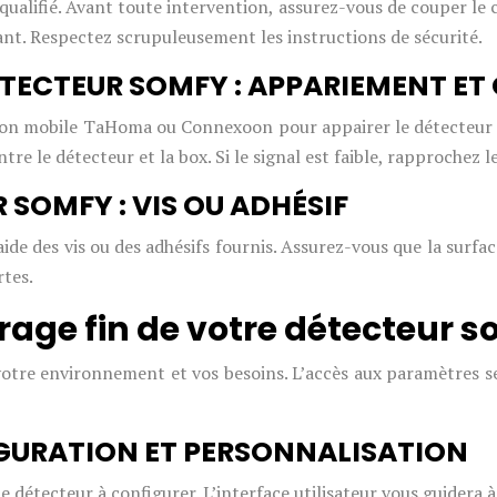
en qualifié. Avant toute intervention, assurez-vous de couper le
ant. Respectez scrupuleusement les instructions de sécurité.
DÉTECTEUR SOMFY : APPARIEMENT E
ication mobile TaHoma ou Connexoon pour appairer le détecteur 
re le détecteur et la box. Si le signal est faible, rapprochez l
 SOMFY : VIS OU ADHÉSIF
ide des vis ou des adhésifs fournis. Assurez-vous que la surfac
rtes.
age fin de votre détecteur 
votre environnement et vos besoins. L’accès aux paramètres s
IGURATION ET PERSONNALISATION
étecteur à configurer. L’interface utilisateur vous guidera à