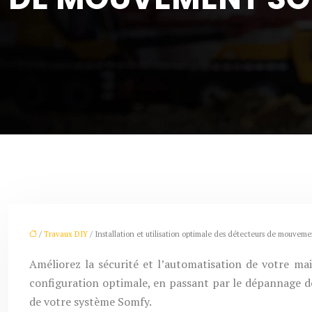
/
Travaux DIY
/ Installation et utilisation optimale des détecteurs de mouvem
Améliorez la sécurité et l’automatisation de votre m
configuration optimale, en passant par le dépannage de
de votre système Somfy.