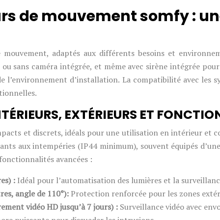
eurs de mouvement somfy : u
ouvement, adaptés aux différents besoins et environnemen
ec ou sans caméra intégrée, et même avec sirène intégrée pou
 de l’environnement d’installation. La compatibilité avec l
tionnelles.
NTÉRIEURS, EXTÉRIEURS ET FONCTI
cts et discrets, idéals pour une utilisation en intérieur et 
stants aux intempéries (IP44 minimum), souvent équipés d’une 
 fonctionnalités avancées :
es) :
Idéal pour l’automatisation des lumières et la surveillanc
tres, angle de 110°):
Protection renforcée pour les zones extér
rement vidéo HD jusqu’à 7 jours) :
Surveillance vidéo avec env