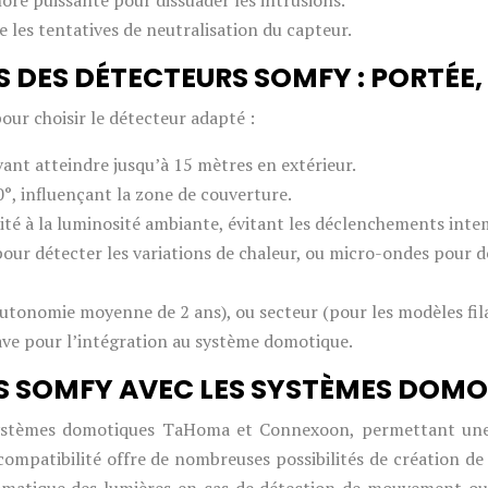
ore puissante pour dissuader les intrusions.
e les tentatives de neutralisation du capteur.
DES DÉTECTEURS SOMFY : PORTÉE, A
our choisir le détecteur adapté :
vant atteindre jusqu’à 15 mètres en extérieur.
°, influençant la zone de couverture.
lité à la luminosité ambiante, évitant les déclenchements intem
pour détecter les variations de chaleur, ou micro-ondes pour 
 autonomie moyenne de 2 ans), ou secteur (pour les modèles fila
ve pour l’intégration au système domotique.
S SOMFY AVEC LES SYSTÈMES DOM
systèmes domotiques TaHoma et Connexoon, permettant une 
compatibilité offre de nombreuses possibilités de création de