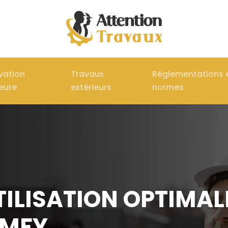
vation
Travaux
Réglementations 
ieure
extérieurs
normes
TILISATION OPTIMA
OMFY