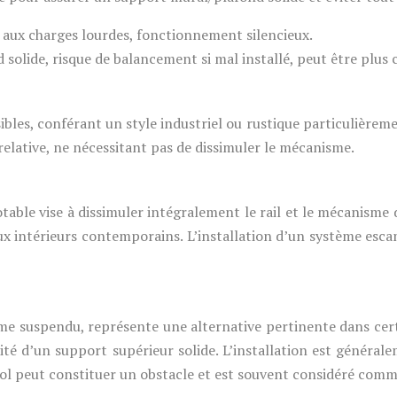
 aux charges lourdes, fonctionnement silencieux.
olide, risque de balancement si mal installé, peut être plus c
isibles, conférant un style industriel ou rustique particulière
 relative, ne nécessitant pas de dissimuler le mécanisme.
le vise à dissimuler intégralement le rail et le mécanisme d
ux intérieurs contemporains. L’installation d’un système esc
me suspendu, représente une alternative pertinente dans cert
ssité d’un support supérieur solide. L’installation est généra
u sol peut constituer un obstacle et est souvent considéré com