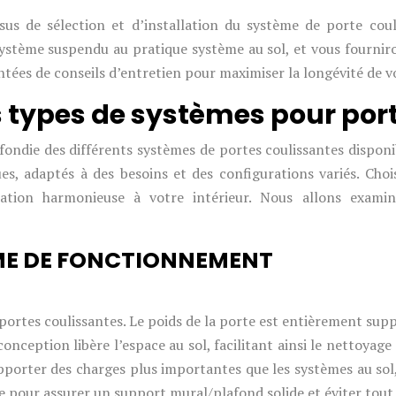
s de sélection et d’installation du système de porte couli
ystème suspendu au pratique système au sol, et vous fourniro
ntées de conseils d’entretien pour maximiser la longévité de v
 types de systèmes pour por
ndie des différents systèmes de portes coulissantes disponi
es, adaptés à des besoins et des configurations variés. Cho
ration harmonieuse à votre intérieur. Nous allons exam
ME DE FONCTIONNEMENT
rtes coulissantes. Le poids de la porte est entièrement suppo
nception libère l’espace au sol, facilitant ainsi le nettoyag
rter des charges plus importantes que les systèmes au sol, 
ère pour assurer un support mural/plafond solide et éviter tou