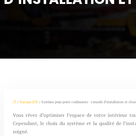
/
Travaux DIY
/ Système pour porte coulissante : conseils d’installation et choi
Vous rêvez d’optimiser l’espace de votre intérieur t
Cependant, le choix du système et la qualité de l’ins
soigné.