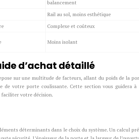
balancement
Rail au sol, moins esthétique
re
Complexe et coûteux
e
Moins isolant
uide d’achat détaillé
pose sur une multitude de facteurs, allant du poids de la port
le de votre porte coulissante. Cette section vous guidera à
aciliter votre décision.
éléments déterminants dans le choix du système. Un calcul pré
oute sécurité. L’épaisseur de la porte et la largeur de l’ouve