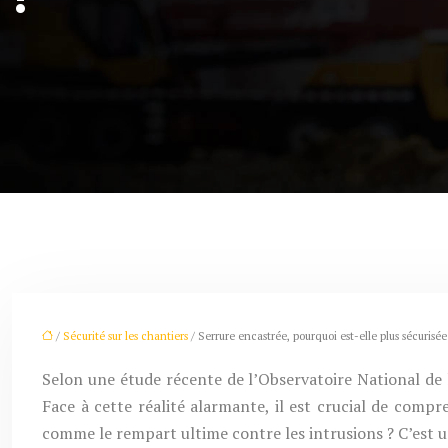
/
Sécurité sur les chantiers
/ Serrure encastrée, pourquoi est-elle plus sécurisée
Selon une étude récente de l’Observatoire National de
Face à cette réalité alarmante, il est crucial de comp
comme le rempart ultime contre les intrusions ? C’est un