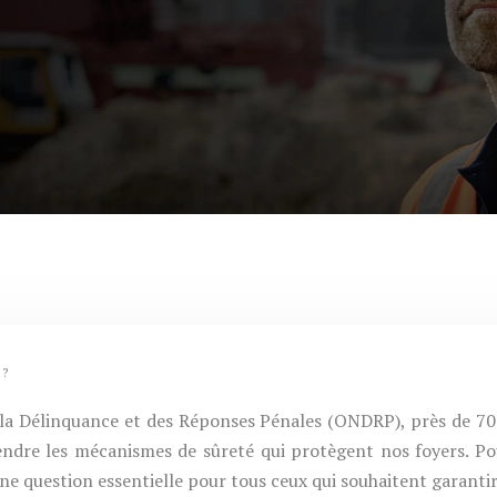
 ?
 la Délinquance et des Réponses Pénales (ONDRP), près de 70%
rendre les mécanismes de sûreté qui protègent nos foyers. Po
e question essentielle pour tous ceux qui souhaitent garantir 