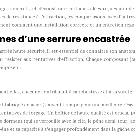
ages concrets, et déconstruire certaines idées reçues afin d
 de résistance à l’effraction, les comparaisons avec d’autres t
ment comment une installation correcte et un entretien régul
es d’une serrure encastrée
trée haute sécurité, il est essentiel de connaître son anato
ésister aux tentatives d’effraction. Chaque composant joue
composent.
entielles, chacune contribuant à sa robustesse et à sa sûreté :
ent fabriqué en acier (souvent trempé pour une meilleure résis
entatives de forçage. Un boîtier de haute qualité est crucial pou
ne dormant (qui se verrouille avec la clé), le pêne demi-tour (a
pêne et sa capacité à s’engager profondément dans la gâche co