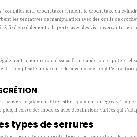
s (goupilles anti-crochetage) rendent le crochetage du cylind
bent les tentatives de manipulation avec des outils de croche
ité, fixées solidement à la porte avec des vis traversantes en a
 également jouer un rôle dissuasif. Un cambrioleur potentiel 
é. La complexité apparente du mécanisme rend l’effraction pl
ISCRÉTION
rées peuvent également être esthétiquement intégrées à la por
lus, il existe des modèles avec des finitions variées qui s’adap
s types de serrures
astrées en matière de protection, il est important de les co