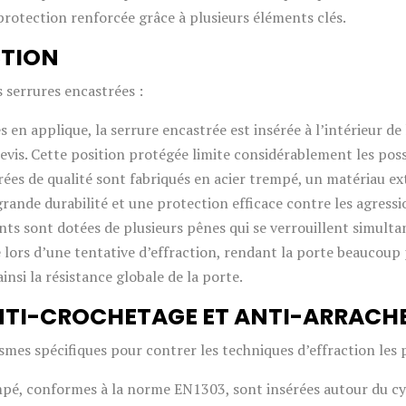
 protection renforcée grâce à plusieurs éléments clés.
CTION
s serrures encastrées :
en applique, la serrure encastrée est insérée à l’intérieur de 
evis. Cette position protégée limite considérablement les possi
trées de qualité sont fabriqués en acier trempé, un matériau e
rande durabilité et une protection efficace contre les agressi
nts sont dotées de plusieurs pênes qui se verrouillent simulta
e lors d’une tentative d’effraction, rendant la porte beaucoup p
ainsi la résistance globale de la porte.
NTI-CROCHETAGE ET ANTI-ARRAC
es spécifiques pour contrer les techniques d’effraction les 
mpé, conformes à la norme EN1303, sont insérées autour du cy