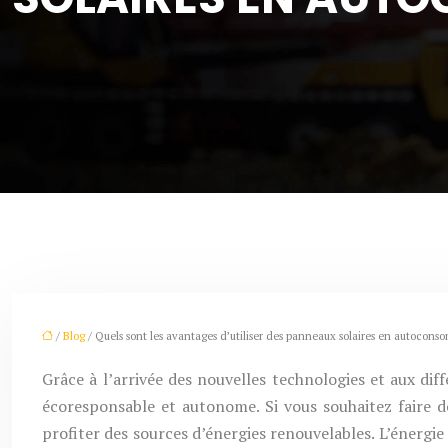
/
Blog
/ Quels sont les avantages d’utiliser des panneaux solaires en autocons
Grâce à l’arrivée des nouvelles technologies et aux d
écoresponsable et autonome. Si vous souhaitez faire d
profiter des sources d’énergies renouvelables. L’énergie 