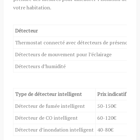
votre habitation.
Détecteur
Bé
Thermostat connecté avec détecteurs de présence
Ré
Détecteurs de mouvement pour l’éclairage
Éc
Détecteurs d’humidité
Pr
Type de détecteur intelligent
Prix indicatif
Atou
Détecteur de fumée intelligent
50-150€
Noti
Détecteur de CO intelligent
60-120€
Déte
Détecteur d’inondation intelligent
40-80€
Déte